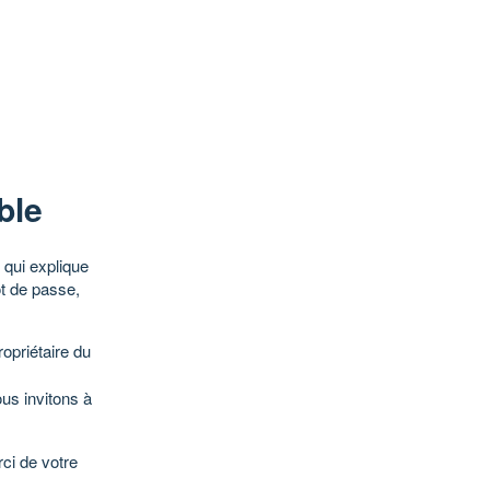
ble
qui explique
ot de passe,
opriétaire du
ous invitons à
ci de votre