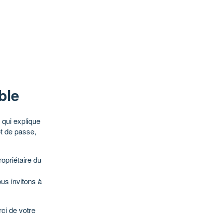
ble
qui explique
ot de passe,
opriétaire du
ous invitons à
ci de votre