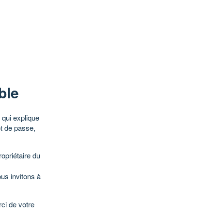
ble
qui explique
ot de passe,
opriétaire du
ous invitons à
ci de votre