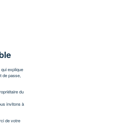
ble
qui explique
ot de passe,
opriétaire du
ous invitons à
ci de votre