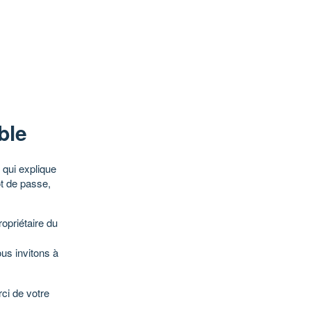
ble
qui explique
ot de passe,
opriétaire du
ous invitons à
ci de votre