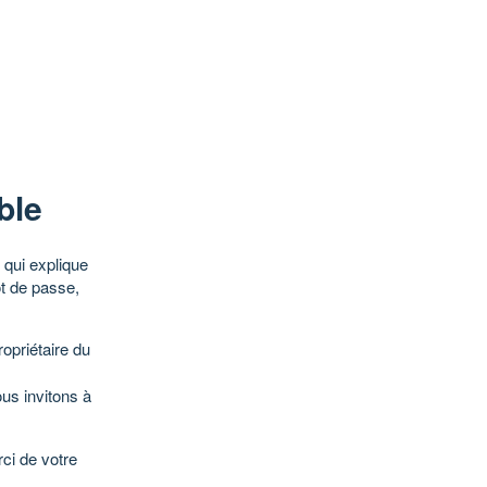
ble
qui explique
ot de passe,
opriétaire du
ous invitons à
ci de votre