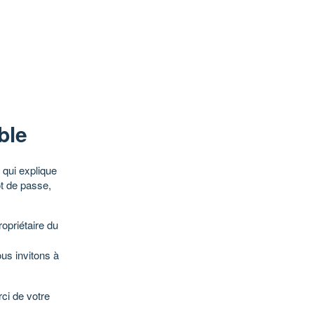
ble
qui explique
ot de passe,
opriétaire du
ous invitons à
ci de votre