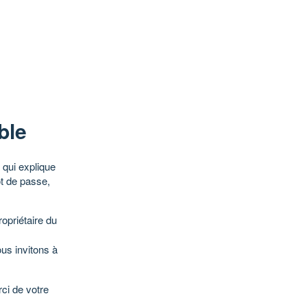
ble
qui explique
ot de passe,
opriétaire du
ous invitons à
ci de votre