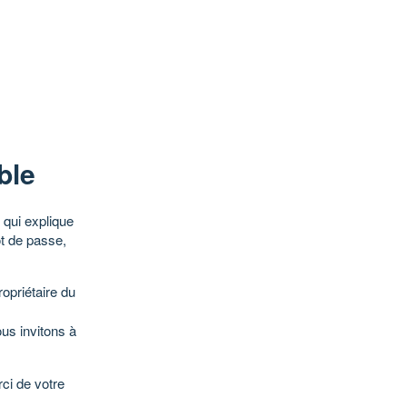
ble
qui explique
ot de passe,
opriétaire du
ous invitons à
ci de votre