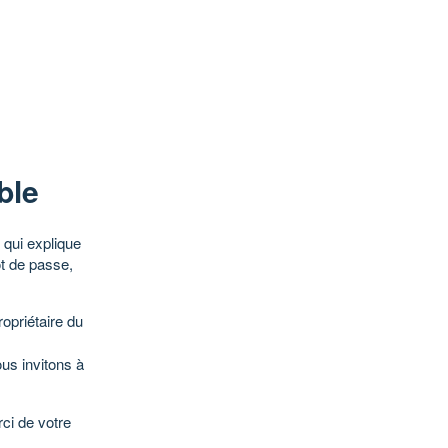
ble
qui explique
ot de passe,
opriétaire du
ous invitons à
ci de votre