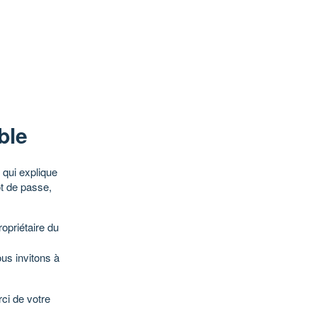
ble
qui explique
ot de passe,
opriétaire du
ous invitons à
ci de votre