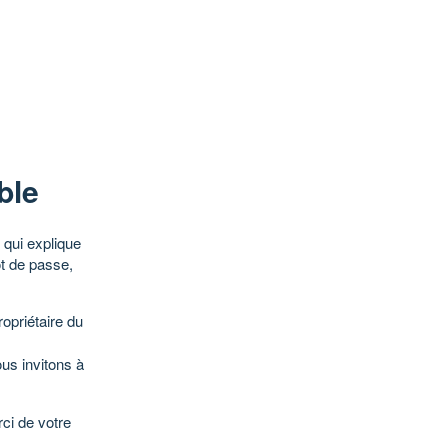
ble
qui explique
ot de passe,
opriétaire du
ous invitons à
ci de votre