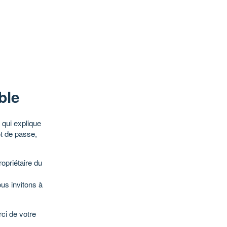
ble
qui explique
ot de passe,
opriétaire du
ous invitons à
ci de votre