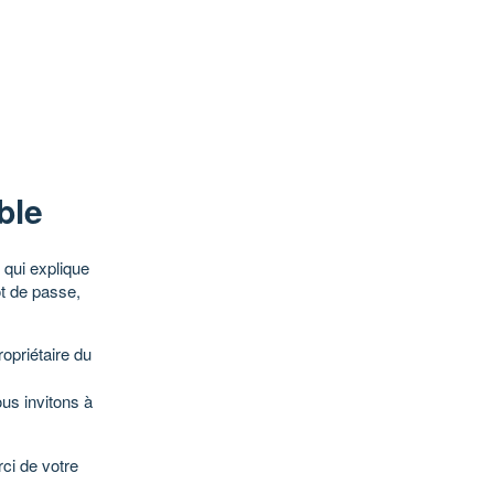
ble
qui explique
ot de passe,
opriétaire du
ous invitons à
ci de votre