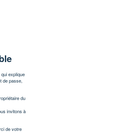
ble
qui explique
ot de passe,
opriétaire du
ous invitons à
ci de votre