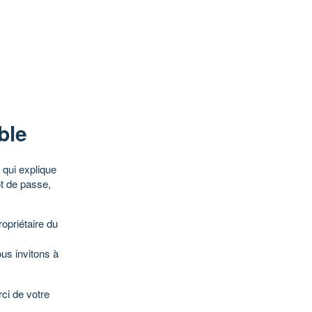
ble
qui explique
ot de passe,
opriétaire du
ous invitons à
ci de votre