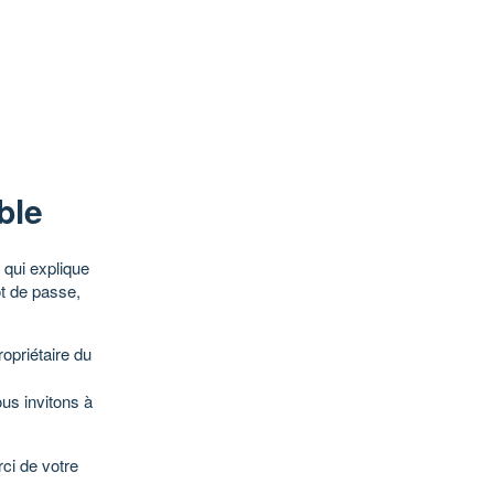
ble
qui explique
ot de passe,
opriétaire du
ous invitons à
ci de votre