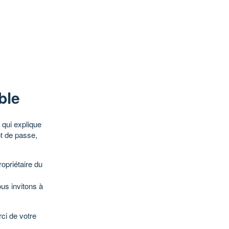
ble
qui explique
ot de passe,
opriétaire du
ous invitons à
ci de votre