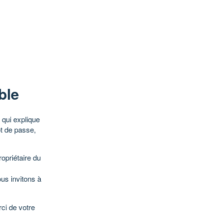
ble
qui explique
ot de passe,
opriétaire du
ous invitons à
ci de votre