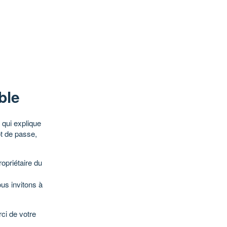
ble
qui explique
ot de passe,
opriétaire du
ous invitons à
ci de votre