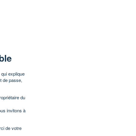
ble
qui explique
ot de passe,
opriétaire du
ous invitons à
ci de votre