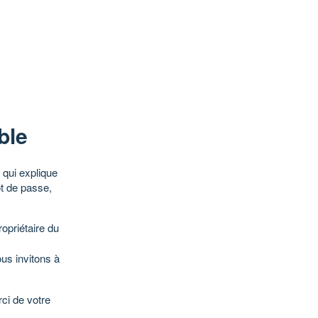
ble
qui explique
ot de passe,
opriétaire du
ous invitons à
ci de votre