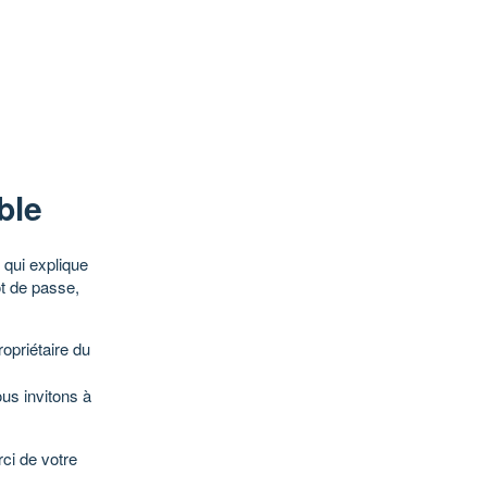
ble
qui explique
ot de passe,
opriétaire du
ous invitons à
ci de votre