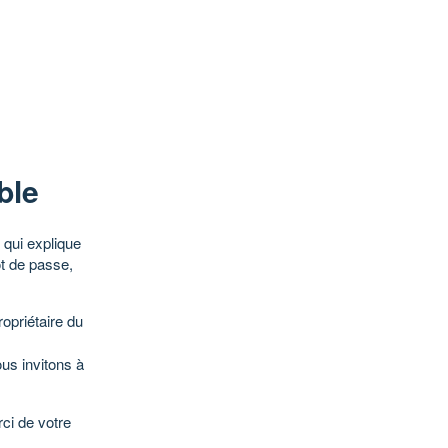
ble
qui explique
ot de passe,
opriétaire du
ous invitons à
ci de votre