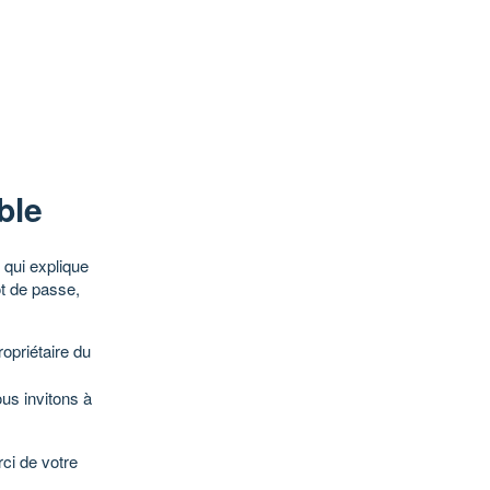
ble
qui explique
ot de passe,
opriétaire du
ous invitons à
ci de votre