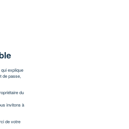
ble
qui explique
ot de passe,
opriétaire du
ous invitons à
ci de votre