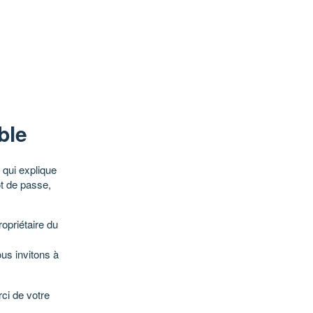
ble
qui explique
ot de passe,
opriétaire du
ous invitons à
ci de votre