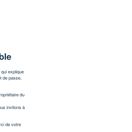
ble
qui explique
ot de passe,
opriétaire du
ous invitons à
ci de votre